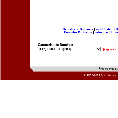
Registro de Dominios
|
Web Hosting
|
D
Dominios Expirados
|
Industrias
|
Indu
Categorías de Dominio:
[Pág. princi
** Precios expre
© 2002/2022 Solo10.com