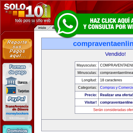
compraventaenli
Vendido!
Mayusculas:
COMPRAVENTAENL
Minusculas:
compraventaenline
Longitud:
18 caracteres
Categorias:
Compras y Comercio
Precio:
Realizar una oferta
Visitar!
compraventaenlin
Serán consideradas ofer