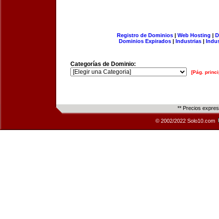
Registro de Dominios
|
Web Hosting
|
D
Dominios Expirados
|
Industrias
|
Indu
Categorías de Dominio:
[Pág. princi
** Precios expre
© 2002/2022 Solo10.com