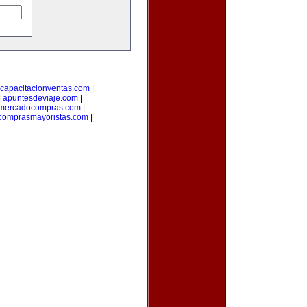
capacitacionventas.com
|
|
apuntesdeviaje.com
|
mercadocompras.com
|
comprasmayoristas.com
|