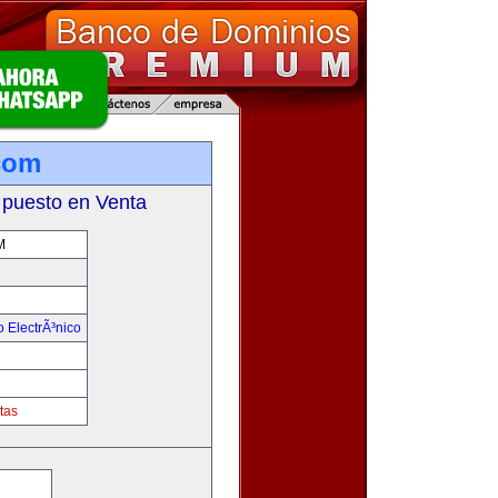
com
 puesto en Venta
M
 ElectrÃ³nico
!
tas