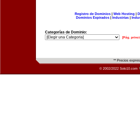
Registro de Dominios
|
Web Hosting
|
D
Dominios Expirados
|
Industrias
|
Indu
Categorías de Dominio:
[Pág. princi
** Precios expre
© 2002/2022 Solo10.com