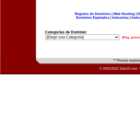
Registro de Dominios
|
Web Hosting
|
D
Dominios Expirados
|
Industrias
|
Indu
Categorías de Dominio:
[Pág. princi
** Precios expre
© 2002/2022 Solo10.com