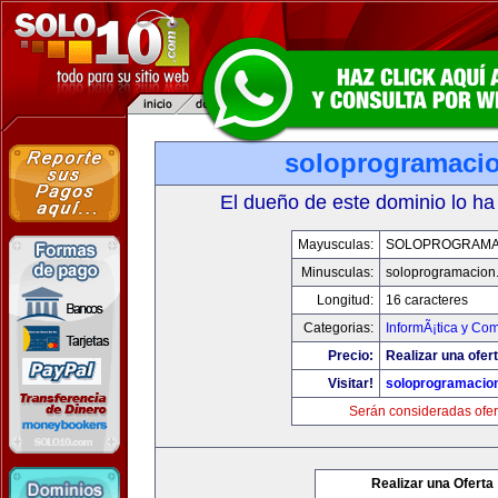
soloprogramaci
El dueño de este dominio lo ha
Mayusculas:
SOLOPROGRAMA
Minusculas:
soloprogramacion
Longitud:
16 caracteres
Categorias:
InformÃ¡tica y Co
Precio:
Realizar una ofert
Visitar!
soloprogramacio
Serán consideradas ofer
Realizar una Oferta