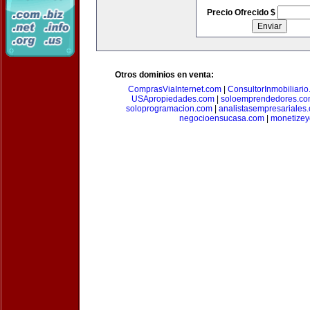
Precio Ofrecido $
Otros dominios en venta:
ComprasViaInternet.com
|
ConsultorInmobiliari
USApropiedades.com
|
soloemprendedores.c
soloprogramacion.com
|
analistasempresariales
negocioensucasa.com
|
monetize