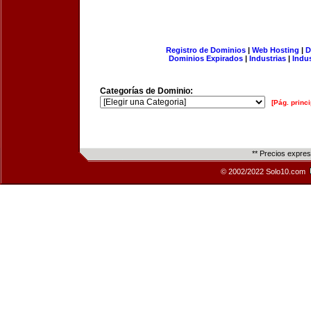
Registro de Dominios
|
Web Hosting
|
D
Dominios Expirados
|
Industrias
|
Indu
Categorías de Dominio:
[Pág. princi
** Precios expre
© 2002/2022 Solo10.com