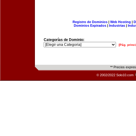
Registro de Dominios
|
Web Hosting
|
D
Dominios Expirados
|
Industrias
|
Indu
Categorías de Dominio:
[Pág. princi
** Precios expre
© 2002/2022 Solo10.com