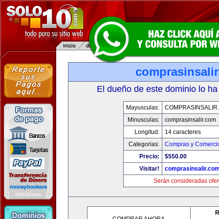
comprasinsali
El dueño de este dominio lo ha
Mayusculas:
COMPRASINSALIR
Minusculas:
comprasinsalir.com
Longitud:
14 caracteres
Categorias:
Compras y Comercio
Precio:
$550.00
Visitar!
comprasinsalir.co
Serán consideradas ofer
R