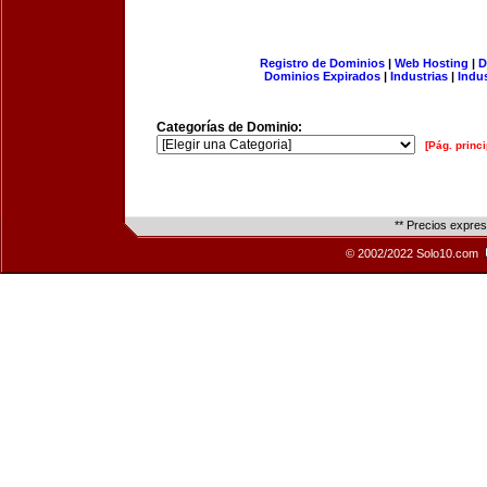
Registro de Dominios
|
Web Hosting
|
D
Dominios Expirados
|
Industrias
|
Indu
Categorías de Dominio:
[Pág. princi
** Precios expre
© 2002/2022 Solo10.com