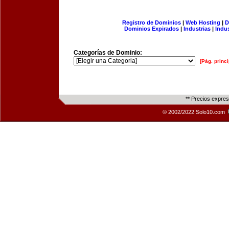
Registro de Dominios
|
Web Hosting
|
D
Dominios Expirados
|
Industrias
|
Indu
Categorías de Dominio:
[Pág. princi
** Precios expre
© 2002/2022 Solo10.com