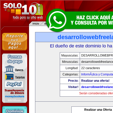
desarrollowebfree
El dueño de este dominio lo ha
Mayusculas:
DESARROLLOWEBFR
Minusculas:
desarrollowebfreelanc
Longitud:
22 caracteres
Categorias:
InformÃ¡tica y Computa
Precio:
Realizar una oferta!
Visitar!
desarrollowebfreelan
Serán consideradas ofer
Realizar una Oferta