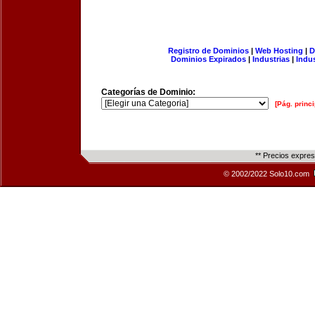
Registro de Dominios
|
Web Hosting
|
D
Dominios Expirados
|
Industrias
|
Indu
Categorías de Dominio:
[Pág. princi
** Precios expre
© 2002/2022 Solo10.com