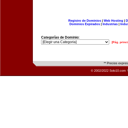
Registro de Dominios
|
Web Hosting
|
D
Dominios Expirados
|
Industrias
|
Indu
Categorías de Dominio:
[Pág. princi
** Precios expre
© 2002/2022 Solo10.com