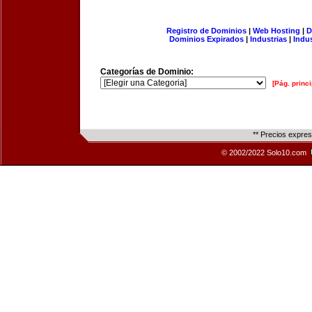
Registro de Dominios
|
Web Hosting
|
D
Dominios Expirados
|
Industrias
|
Indu
Categorías de Dominio:
[Pág. princi
** Precios expre
© 2002/2022 Solo10.com