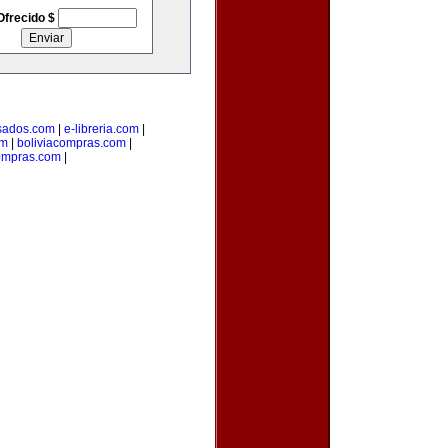
Ofrecido $
sados.com
|
e-libreria.com
|
om
|
boliviacompras.com
|
ompras.com
|