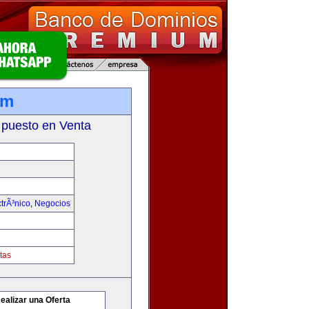
om
 puesto en Venta
trÃ³nico
,
Negocios
tas
ealizar una Oferta