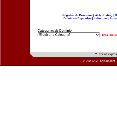
Registro de Dominios
|
Web Hosting
|
D
Dominios Expirados
|
Industrias
|
Indu
Categorías de Dominio:
[Pág. princi
** Precios expre
© 2002/2022 Solo10.com