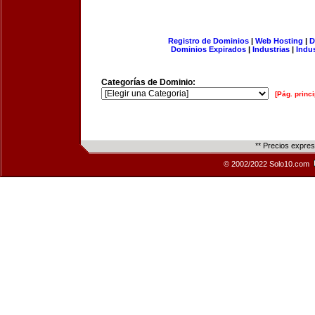
Registro de Dominios
|
Web Hosting
|
D
Dominios Expirados
|
Industrias
|
Indu
Categorías de Dominio:
[Pág. princi
** Precios expre
© 2002/2022 Solo10.com