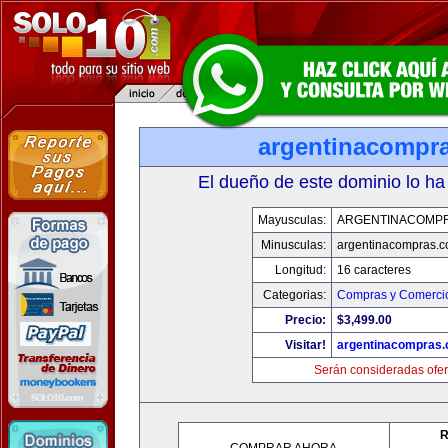
argentinacompr
El dueño de este dominio lo ha
Mayusculas:
ARGENTINACOMP
Minusculas:
argentinacompras.
Longitud:
16 caracteres
Categorias:
Compras y Comercio
Precio:
$3,499.00
Visitar!
argentinacompras
Serán consideradas ofer
R