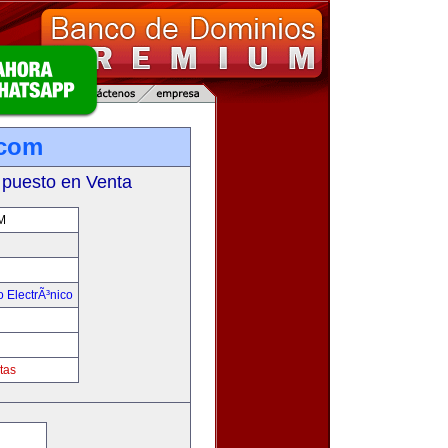
.com
 puesto en Venta
M
 ElectrÃ³nico
!
tas