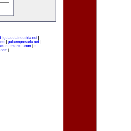
t
|
guiadelaindustria.net
|
net
|
guiaempresaria.net
|
raciondemarcas.com
|
e-
.com
|