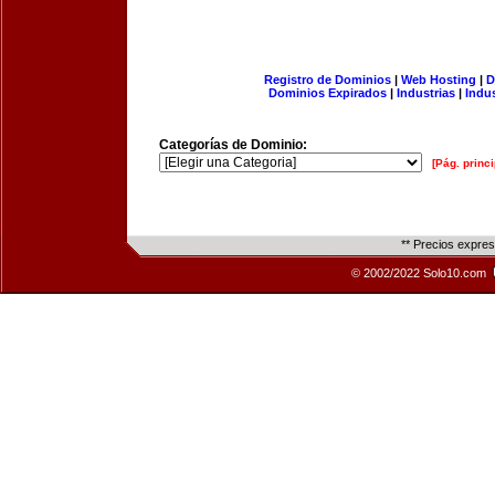
Registro de Dominios
|
Web Hosting
|
D
Dominios Expirados
|
Industrias
|
Indu
Categorías de Dominio:
[Pág. princi
** Precios expre
© 2002/2022 Solo10.com