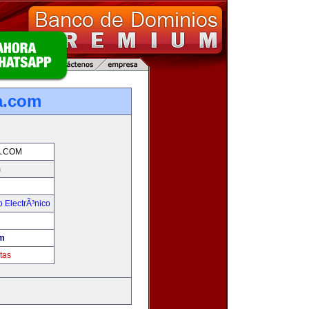
a.com
.COM
m
 ElectrÃ³nico
!
m
tas