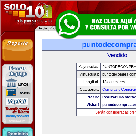
puntodecompr
Vendido!
Mayusculas:
PUNTODECOMPRA
Minusculas:
puntodecompra.co
Longitud:
13 caracteres
Categorias:
Compras y Comercio
Precio:
Realizar una oferta
Visitar!
puntodecompra.co
Serán consideradas ofer