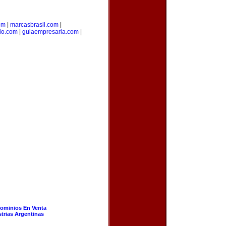
om
|
marcasbrasil.com
|
rio.com
|
guiaempresaria.com
|
ominios En Venta
strias Argentinas