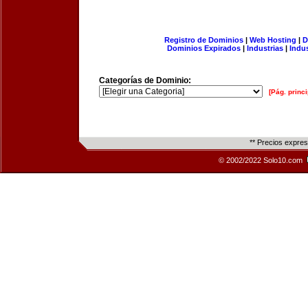
Registro de Dominios
|
Web Hosting
|
D
Dominios Expirados
|
Industrias
|
Indu
Categorías de Dominio:
[Pág. princi
** Precios expre
© 2002/2022 Solo10.com